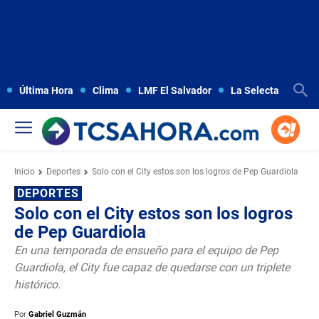
Última Hora
Clima
LMF El Salvador
La Selecta
Copa
Inicio
Deportes
Solo con el City estos son los logros de Pep Guardiola
DEPORTES
Solo con el City estos son los logros
de Pep Guardiola
En una temporada de ensueño para el equipo de Pep
Guardiola, el City fue capaz de quedarse con un triplete
histórico.
Por
Gabriel Guzmán