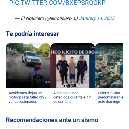
PIC.TWITTER.COM/BXEPSROOKP
— El Noticiero (@elnoticiero_6)
January 14, 2025
Te podría interesar
Accidentes dejan un
Al menos cinco
Calor y lluvias
motociclista fallecido y
detenidos durante el fin
predominarán el cl
varios lesionados
de semana
este domingo
Recomendaciones ante un sismo