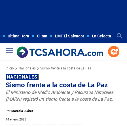
Última Hora
Clima
LMF El Salvador
La Selecta
Copa
Inicio
Nacionales
Sismo frente a la costa de La Paz
NACIONALES
Sismo frente a la costa de La Paz
El Ministerio de Medio Ambiente y Recursos Naturales
(MARN) registró un sismo frente a la costa de La Paz.
Por
Marcela Juárez
14 enero, 2025