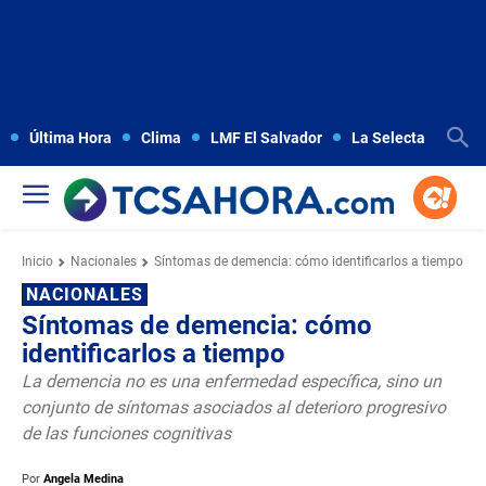
Última Hora
Clima
LMF El Salvador
La Selecta
Copa
Inicio
Nacionales
Síntomas de demencia: cómo identificarlos a tiempo
NACIONALES
Síntomas de demencia: cómo
identificarlos a tiempo
La demencia no es una enfermedad específica, sino un
conjunto de síntomas asociados al deterioro progresivo
de las funciones cognitivas
Por
Angela Medina