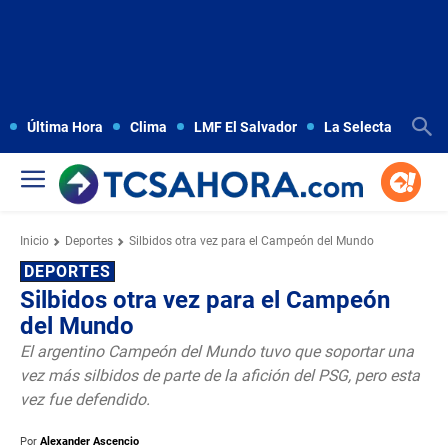
Última Hora
Clima
LMF El Salvador
La Selecta
Copa
Inicio
Deportes
Silbidos otra vez para el Campeón del Mundo
DEPORTES
Silbidos otra vez para el Campeón
del Mundo
El argentino Campeón del Mundo tuvo que soportar una
vez más silbidos de parte de la afición del PSG, pero esta
vez fue defendido.
Por
Alexander Ascencio