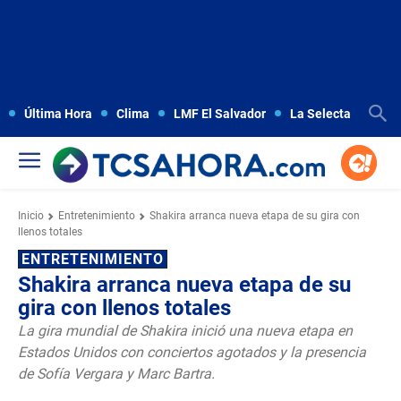
Última Hora
Clima
LMF El Salvador
La Selecta
Copa
Inicio
Entretenimiento
Shakira arranca nueva etapa de su gira con
llenos totales
ENTRETENIMIENTO
Shakira arranca nueva etapa de su
gira con llenos totales
La gira mundial de Shakira inició una nueva etapa en
Estados Unidos con conciertos agotados y la presencia
de Sofía Vergara y Marc Bartra.