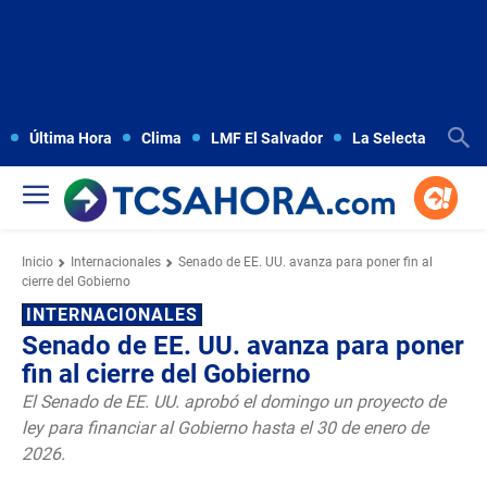
Última Hora
Clima
LMF El Salvador
La Selecta
Copa
Inicio
Internacionales
Senado de EE. UU. avanza para poner fin al
cierre del Gobierno
INTERNACIONALES
Senado de EE. UU. avanza para poner
fin al cierre del Gobierno
El Senado de EE. UU. aprobó el domingo un proyecto de
ley para financiar al Gobierno hasta el 30 de enero de
2026.