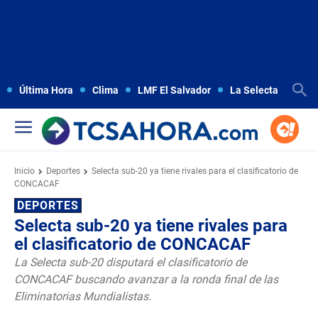
Última Hora
Clima
LMF El Salvador
La Selecta
Copa
Inicio
Deportes
Selecta sub-20 ya tiene rivales para el clasificatorio de
CONCACAF
DEPORTES
Selecta sub-20 ya tiene rivales para
el clasificatorio de CONCACAF
La Selecta sub-20 disputará el clasificatorio de
CONCACAF buscando avanzar a la ronda final de las
Eliminatorias Mundialistas.