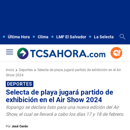
Última Hora
Clima
LMF El Salvador
La Selecta
Copa
Inicio
Deportes
Selecta de playa jugará partido de exhibición en el Air
Show 2024
DEPORTES
Selecta de playa jugará partido de
exhibición en el Air Show 2024
Ilopango se declara listo para una nueva edición del Air
Show, el cual se llevará a cabo los días 17 y 18 de febrero.
Por
José Cerón