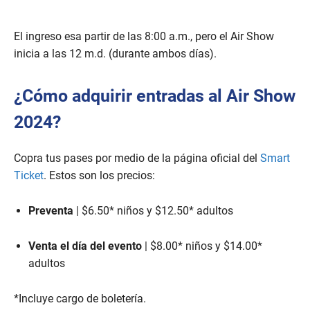
,
3
1
El ingreso esa partir de las 8:00 a.m., pero el Air Show
s
e
inicia a las 12 m.d. (durante ambos días).
c
o
n
¿Cómo adquirir entradas al Air Show
d
s
2024?
Copra tus pases por medio de la página oficial del
Smart
Ticket
. Estos son los precios:
Preventa
| $6.50* niños y $12.50* adultos
Venta el día del evento
| $8.00* niños y $14.00*
adultos
*Incluye cargo de boletería.