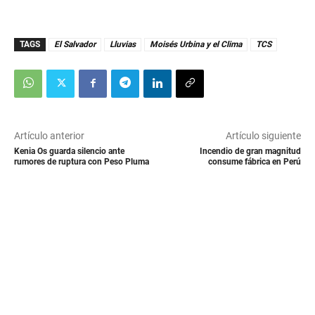
s
e
c
o
TAGS
El Salvador
Lluvias
Moisés Urbina y el Clima
TCS
n
d
s
Artículo anterior
Artículo siguiente
Kenia Os guarda silencio ante
Incendio de gran magnitud
rumores de ruptura con Peso Pluma
consume fábrica en Perú