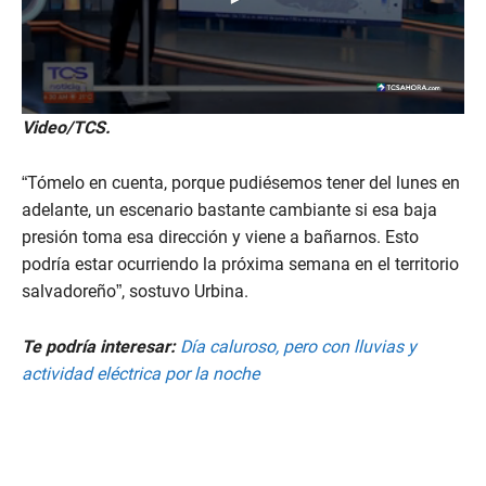
0
Video/TCS.
s
e
c
“Tómelo en cuenta, porque pudiésemos tener del lunes en
o
n
adelante, un escenario bastante cambiante si esa baja
d
presión toma esa dirección y viene a bañarnos. Esto
s
o
podría estar ocurriendo la próxima semana en el territorio
f
salvadoreño”, sostuvo Urbina.
1
5
m
i
Te podría interesar:
Día caluroso, pero con lluvias y
n
actividad eléctrica por la noche
u
t
e
s
,
4
3