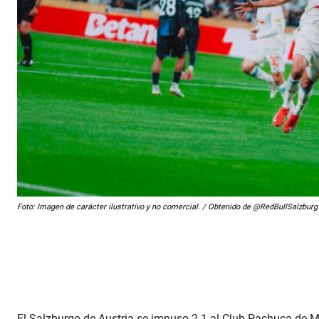
Foto: Imagen de carácter ilustrativo y no comercial. / Obtenido de @RedBullSalzburg
El Salzburgo de Austria se impuso 2-1 al Club Pachuca de Mé