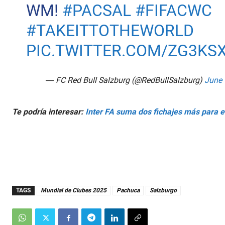
WM!
#PACSAL
#FIFACWC
#TAKEITTOTHEWORLD
PIC.TWITTER.COM/ZG3KS
— FC Red Bull Salzburg (@RedBullSalzburg)
June 
Te podría interesar:
Inter FA suma dos fichajes más para e
TAGS
Mundial de Clubes 2025
Pachuca
Salzburgo