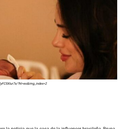
/CyFC5XIur7x/?hl=es&img_index=2
e la noticia que la casa de la influencer brasileña, Bruna