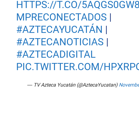
HTTPS://T.CO/5AQGS0GW
MPRECONECTADOS
|
#AZTECAYUCATÁN
|
#AZTECANOTICIAS
|
#AZTECADIGITAL
PIC.TWITTER.COM/HPXRP
— TV Azteca Yucatán (@AztecaYucatan)
November