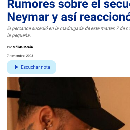
Rumores sobre el secue
Neymar y así reaccion
El percance sucedió en la madrugada de este martes 7 de no
la pequeña.
Por
Mélida Morán
7 noviembre, 2023
Escuchar nota