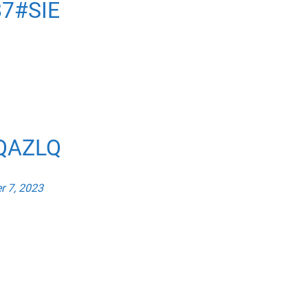
87
#SIE
QAZLQ
 7, 2023