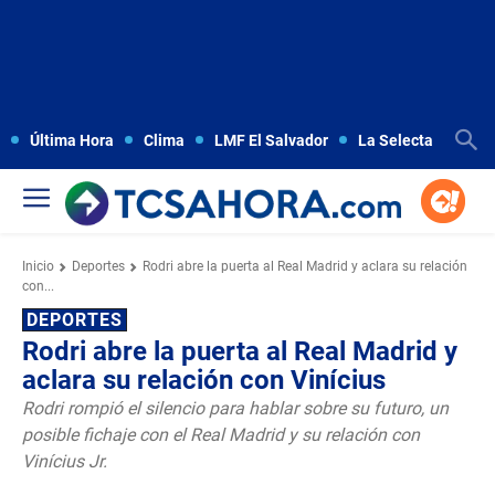
Última Hora
Clima
LMF El Salvador
La Selecta
Copa
Inicio
Deportes
Rodri abre la puerta al Real Madrid y aclara su relación
con...
DEPORTES
Rodri abre la puerta al Real Madrid y
aclara su relación con Vinícius
Rodri rompió el silencio para hablar sobre su futuro, un
posible fichaje con el Real Madrid y su relación con
Vinícius Jr.