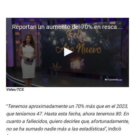
Reportan un aumento del 70% en rescates acuáticos respecto a 2023
0
Video/TCS.
s
e
c
“Tenemos aproximadamente un 70% más que en el 2023,
o
n
que teníamos 47. Hasta esta fecha, ahora tenemos 80. En
d
cuanto a fallecidos, quiero decirles que, afortunadamente,
s
o
no se ha sumado nadie más a las estadísticas”,
indicó
f