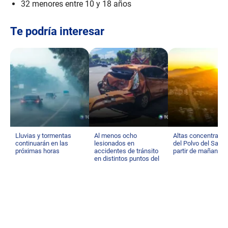
32 menores entre 10 y 18 años
Te podría interesar
Lluvias y tormentas
Al menos ocho
Altas concentraci
continuarán en las
lesionados en
del Polvo del Sahar
próximas horas
accidentes de tránsito
partir de mañana
en distintos puntos del
país