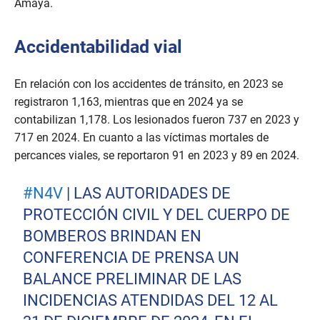
Amaya.
1
m
i
n
Accidentabilidad vial
u
t
e
En relación con los accidentes de tránsito, en 2023 se
,
2
registraron 1,163, mientras que en 2024 ya se
6
s
contabilizan 1,178. Los lesionados fueron 737 en 2023 y
e
717 en 2024. En cuanto a las víctimas mortales de
c
o
percances viales, se reportaron 91 en 2023 y 89 en 2024.
n
d
s
#N4V
| LAS AUTORIDADES DE
PROTECCIÓN CIVIL Y DEL CUERPO DE
BOMBEROS BRINDAN EN
CONFERENCIA DE PRENSA UN
BALANCE PRELIMINAR DE LAS
INCIDENCIAS ATENDIDAS DEL 12 AL