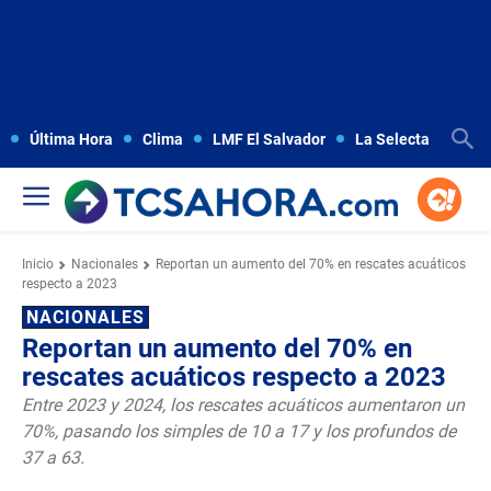
Última Hora
Clima
LMF El Salvador
La Selecta
Copa
Inicio
Nacionales
Reportan un aumento del 70% en rescates acuáticos
respecto a 2023
NACIONALES
Reportan un aumento del 70% en
rescates acuáticos respecto a 2023
Entre 2023 y 2024, los rescates acuáticos aumentaron un
70%, pasando los simples de 10 a 17 y los profundos de
37 a 63.