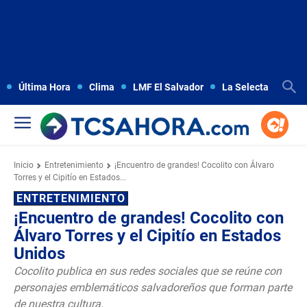
Última Hora
Clima
LMF El Salvador
La Selecta
Copa
Inicio
Entretenimiento
¡Encuentro de grandes! Cocolito con Álvaro
Torres y el Cipitío en Estados...
ENTRETENIMIENTO
¡Encuentro de grandes! Cocolito con
Álvaro Torres y el Cipitío en Estados
Unidos
Cocolito publica en sus redes sociales que se reúne con
personajes emblemáticos salvadoreños que forman parte
de nuestra cultura.