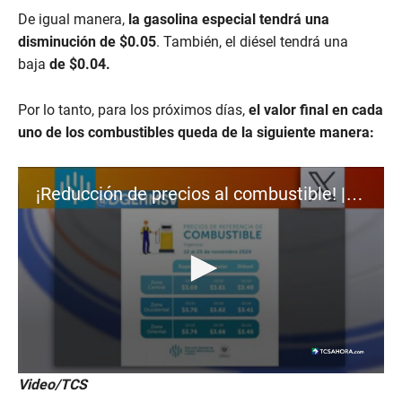
De igual manera,
la gasolina especial tendrá una
disminución de $0.05
. También, el diésel tendrá una
baja
de $0.04.
Por lo tanto, para los próximos días,
el valor final en cada
uno de los combustibles queda de la siguiente manera:
¡Reducción de precios al combustible! | 12 al 25 de noviembre
0
Video/TCS
s