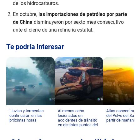
de los hidrocarburos.
En octubre,
las importaciones de petróleo por parte
de China
disminuyeron por sexto mes consecutivo
ante el cierre de una refinería estatal.
Te podría interesar
Lluvias y tormentas
Al menos ocho
Altas concentraci
continuarán en las
lesionados en
del Polvo del Sahar
próximas horas
accidentes de tránsito
partir de mañana
en distintos puntos del
país