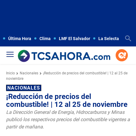
Última Hora
Clima
LMF El Salvador
La Selecta
Copa
Inicio
Nacionales
¡Reducción de precios del combustible! | 12 al 25 de
noviembre
NACIONALES
¡Reducción de precios del
combustible! | 12 al 25 de noviembre
La Dirección General de Energía, Hidrocarburos y Minas
publicó los respectivos precios del combustible vigentes a
partir de mañana.