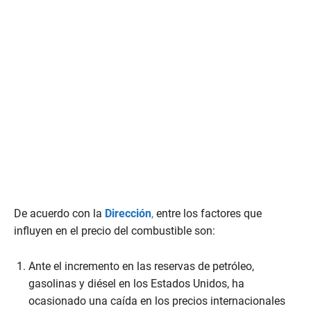
e
c
o
n
d
s
o
f
1
m
i
n
u
t
e
,
7
s
e
De acuerdo con la
Dirección
,
entre los factores que
c
o
influyen en el precio del combustible son:
n
d
s
Ante el incremento en las reservas de petróleo,
gasolinas y diésel en los Estados Unidos, ha
ocasionado una caída en los precios internacionales