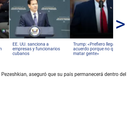
>
Inv
inf
Mé
EE. UU. sanciona a
Trump: «Prefiero llegar a un
en
empresas y funcionarios
acuerdo porque no quiero
cubanos
matar gente»
sud Pezeshkian, aseguró que su país permanecerá dentro del