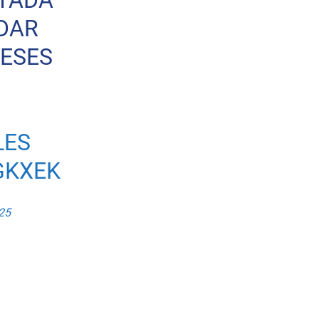
TADA
 DAR
MESES
LES
GKXEK
25