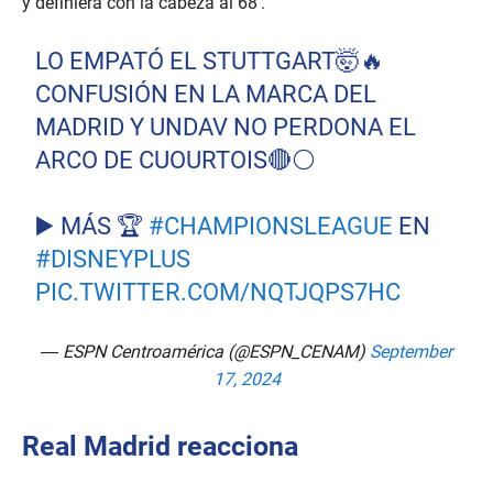
y definiera con la cabeza al 68′.
LO EMPATÓ EL STUTTGART🤯🔥
CONFUSIÓN EN LA MARCA DEL
MADRID Y UNDAV NO PERDONA EL
ARCO DE CUOURTOIS🔴⚪️
▶️ MÁS 🏆
#CHAMPIONSLEAGUE
EN
#DISNEYPLUS
PIC.TWITTER.COM/NQTJQPS7HC
— ESPN Centroamérica (@ESPN_CENAM)
September
17, 2024
Real Madrid reacciona