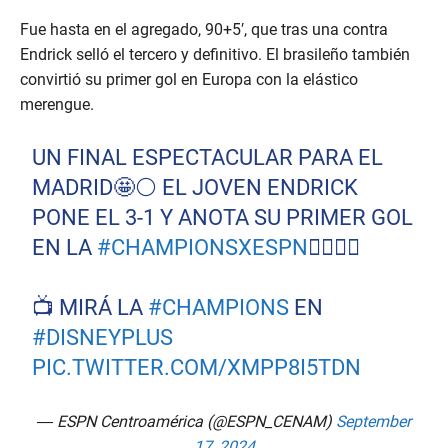
Fue hasta en el agregado, 90+5′, que tras una contra
Endrick selló el tercero y definitivo. El brasileño también
convirtió su primer gol en Europa con la elástico
merengue.
UN FINAL ESPECTACULAR PARA EL
MADRID🤩⚪️ EL JOVEN ENDRICK
PONE EL 3-1 Y ANOTA SU PRIMER GOL
EN LA
#CHAMPIONSXESPN
😮‍💨🇧🇷
📺 MIRÁ LA
#CHAMPIONS
EN
#DISNEYPLUS
PIC.TWITTER.COM/XMPP8I5TDN
— ESPN Centroamérica (@ESPN_CENAM)
September
17, 2024