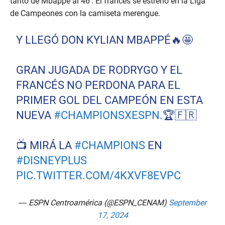
tanto de Mbappé al 46′. El francés se estrenó en la Liga
de Campeones con la camiseta merengue.
Y LLEGÓ DON KYLIAN MBAPPÉ🔥🤩
GRAN JUGADA DE RODRYGO Y EL
FRANCÉS NO PERDONA PARA EL
PRIMER GOL DEL CAMPEÓN EN ESTA
NUEVA
#CHAMPIONSXESPN
.🏆🇫🇷
📺 MIRÁ LA
#CHAMPIONS
EN
#DISNEYPLUS
PIC.TWITTER.COM/4KXVF8EVPC
— ESPN Centroamérica (@ESPN_CENAM)
September
17, 2024