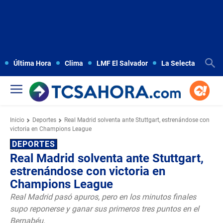
Última Hora
Clima
LMF El Salvador
La Selecta
Copa
Inicio
Deportes
Real Madrid solventa ante Stuttgart, estrenándose con
victoria en Champions League
DEPORTES
Real Madrid solventa ante Stuttgart,
estrenándose con victoria en
Champions League
Real Madrid pasó apuros, pero en los minutos finales
supo reponerse y ganar sus primeros tres puntos en el
Bernabéu.