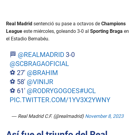
Real Madrid
sentenció su pase a octavos de
Champions
League
este miércoles, goleando 3-0 al
Sporting Braga
en
el Estadio Bernabéu.
🏁
@REALMADRID
3-0
@SCBRAGAOFICIAL
⚽ 27'
@BRAHIM
⚽ 58'
@VINIJR
⚽ 61'
@RODRYGOGOES
#UCL
PIC.TWITTER.COM/1YV3X2YWNY
— Real Madrid C.F. (@realmadrid)
November 8, 2023
Así fue el triunfo del Real