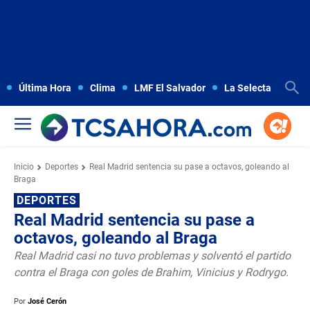
Última Hora
Clima
LMF El Salvador
La Selecta
Copa
Inicio
Deportes
Real Madrid sentencia su pase a octavos, goleando al
Braga
DEPORTES
Real Madrid sentencia su pase a
octavos, goleando al Braga
Real Madrid casi no tuvo problemas y solventó el partido
contra el Braga con goles de Brahim, Vinicius y Rodrygo.
Por
José Cerón