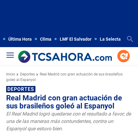
Última Hora
Clima
LMF El Salvador
La Selecta
Copa
Inicio
Deportes
Real Madrid con gran actuación de sus brasileños
goleó al Espanyol
DEPORTES
Real Madrid con gran actuación de
sus brasileños goleó al Espanyol
El Real Madrid logró quedarse con el resultado a favor; de
una de las maneras más contundentes, contra un
Espanyol que estuvo bien.