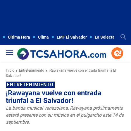
Última Hora
Clima
LMF El Salvador
La Selecta
Copa
Inicio
Entretenimiento
¡Rawayana vuelve con entrada triunfal a El
Salvador!
ENTRETENIMIENTO
¡Rawayana vuelve con entrada
triunfal a El Salvador!
La banda musical venezolana, Rawayana próximamente
estará presente con su música en el pulgarcito este 14 de
septiembre.