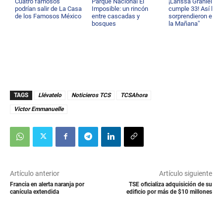
Cuatro famosos
Parque Nacional El
¡Larissa Graniello
podrían salir de La Casa
Imposible: un rincón
cumple 33! Así la
de los Famosos México
entre cascadas y
sorprendieron en “
bosques
la Mañana”
TAGS
Llévatelo
Noticieros TCS
TCSAhora
Victor Emmanuelle
Artículo anterior
Artículo siguiente
Francia en alerta naranja por
TSE oficializa adquisición de su
canícula extendida
edificio por más de $10 millones