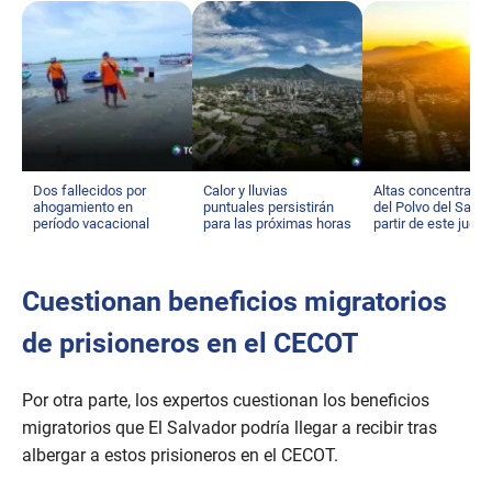
Dos fallecidos por
Calor y lluvias
Altas concentraci
ahogamiento en
puntuales persistirán
del Polvo del Sahar
período vacacional
para las próximas horas
partir de este juev
Cuestionan beneficios migratorios
de prisioneros en el CECOT
Por otra parte, los expertos cuestionan los beneficios
migratorios que El Salvador podría llegar a recibir tras
albergar a estos prisioneros en el CECOT.