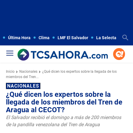
Última Hora
Clima
LMF El Salvador
La Selecta
Copa
Inicio
Nacionales
¿Qué dicen los expertos sobre la llegada de los
miembros del Tren...
NACIONALES
¿Qué dicen los expertos sobre la
llegada de los miembros del Tren de
Aragua al CECOT?
El Salvador recibió el domingo a más de 200 miembros
de la pandilla venezolana del Tren de Aragua