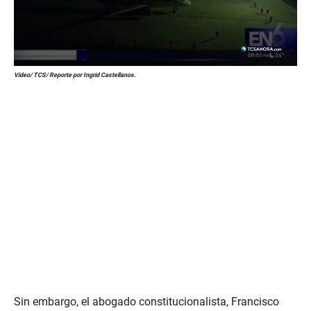
0
Video/ TCS/ Reporte por Ingrid Castellanos.
s
e
c
o
n
d
s
o
f
2
m
i
n
u
t
e
s
,
2
0
Sin embargo, el abogado constitucionalista, Francisco
s