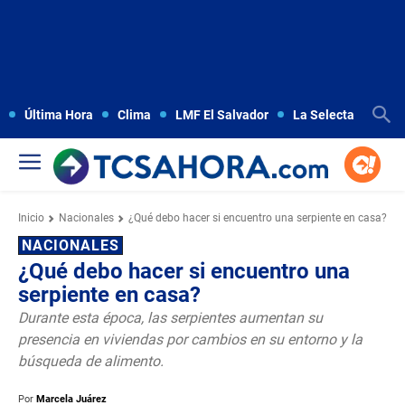
Última Hora
Clima
LMF El Salvador
La Selecta
Copa
Inicio
Nacionales
¿Qué debo hacer si encuentro una serpiente en casa?
NACIONALES
¿Qué debo hacer si encuentro una
serpiente en casa?
Durante esta época, las serpientes aumentan su
presencia en viviendas por cambios en su entorno y la
búsqueda de alimento.
Por
Marcela Juárez