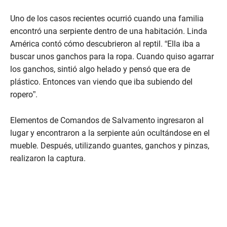
e
c
Uno de los casos recientes ocurrió cuando una familia
o
n
encontró una serpiente dentro de una habitación. Linda
d
América contó cómo descubrieron al reptil. “Ella iba a
s
o
buscar unos ganchos para la ropa. Cuando quiso agarrar
f
los ganchos, sintió algo helado y pensó que era de
2
m
plástico. Entonces van viendo que iba subiendo del
i
ropero”.
n
u
t
e
Elementos de Comandos de Salvamento ingresaron al
s
lugar y encontraron a la serpiente aún ocultándose en el
,
5
mueble. Después, utilizando guantes, ganchos y pinzas,
6
realizaron la captura.
s
e
c
o
n
d
s