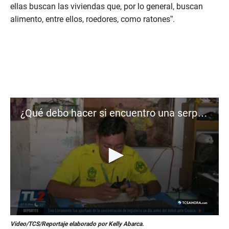
ellas buscan las viviendas que, por lo general, buscan
alimento, entre ellos, roedores, como ratones”.
¿Qué debo hacer si encuentro una serpiente en casa?
0
Video/TCS/Reportaje elaborado por Kelly Abarca.
s