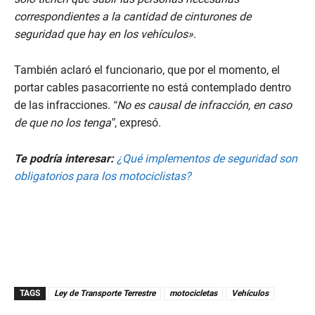
s
correspondientes a la cantidad de cinturones de
,
1
seguridad que hay en los vehículos»
.
9
s
e
También aclaró el funcionario, que por el momento, el
c
o
portar cables pasacorriente no está contemplado dentro
n
de las infracciones.
“No es causal de infracción, en caso
d
s
de que no los tenga”
, expresó.
Te podría interesar:
¿Qué implementos de seguridad son
obligatorios para los motociclistas?
TAGS
Ley de Transporte Terrestre
motocicletas
Vehículos