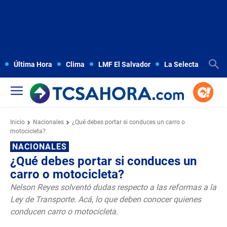
Última Hora
Clima
LMF El Salvador
La Selecta
Copa
Inicio
Nacionales
¿Qué debes portar si conduces un carro o
motocicleta?
NACIONALES
¿Qué debes portar si conduces un
carro o motocicleta?
Nelson Reyes solventó dudas respecto a las reformas a la
Ley de Transporte. Acá, lo que deben conocer quienes
conducen carro o motocicleta.