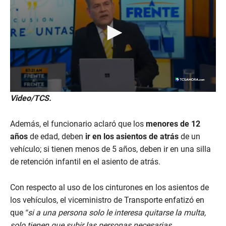
0
Video/TCS.
s
e
c
Además, el funcionario aclaró que los
menores de 12
o
n
años
de edad, deben
ir en los asientos de atrás
de un
d
vehículo; si tienen menos de 5 años, deben ir en una silla
s
o
de retención infantil en el asiento de atrás.
f
2
m
Con respecto al uso de los cinturones en los asientos de
i
n
los vehículos, el viceministro de Transporte enfatizó en
u
que
“si a una persona solo le interesa quitarse la multa,
t
e
solo tienen que subir las personas necesarias