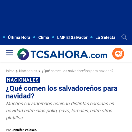
Última Hora
Clima
LMF El Salvador
La Selecta
Copa
Inicio
Nacionales
¿Qué comen los salvadoreños para navidad?
NACIONALES
¿Qué comen los salvadoreños para
navidad?
Muchos salvadoreños cocinan distintas comidas en
navidad entre ellos pollo, pavo, tamales, entre otros
platillos.
Por
Jennifer Velasco