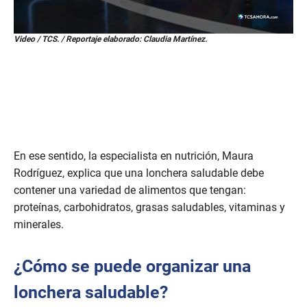
0
Video / TCS. / Reportaje elaborado: Claudia Martínez.
s
e
c
o
n
d
s
o
f
3
En ese sentido, la especialista en nutrición, Maura
m
i
Rodríguez, explica que una lonchera saludable debe
n
contener una variedad de alimentos que tengan:
u
t
proteínas, carbohidratos, grasas saludables, vitaminas y
e
s
minerales.
,
2
5
¿Cómo se puede organizar una
s
e
lonchera saludable?
c
o