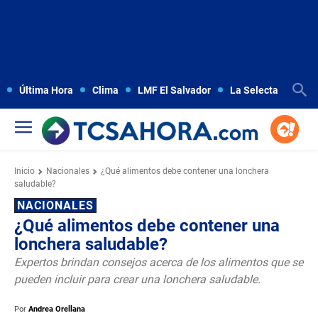
Última Hora
Clima
LMF El Salvador
La Selecta
Copa
Inicio
Nacionales
¿Qué alimentos debe contener una lonchera
saludable?
NACIONALES
¿Qué alimentos debe contener una
lonchera saludable?
Expertos brindan consejos acerca de los alimentos que se
pueden incluir para crear una lonchera saludable.
Por
Andrea Orellana