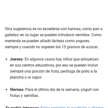
u
t
e
,
3
2
s
Otra sugerencia es no excederse con harinas, como pan o
e
c
galletas; en su lugar se pueden introducir semillas. Como
o
merienda se pueden añadir lácteos como yogures,
n
d
siempre y cuando no superen los 15 gramos de azúcar.
s
Jueves:
En algunos casos hay niños que almuerzan
en sus centros educativos, por eso se pueden incluir
siempre una porción de fruta, pechuga de pollo a la
plancha o al vapor.
Viernes:
Para el último día de la semana, yogurt con
frutas y semillas.
Te podría interesar:
Estos consejos le ayudarán a ahorrar