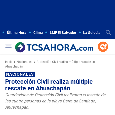
Última Hora
Clima
LMF El Salvador
La Selecta
Copa
Inicio
Nacionales
Protección Civil realiza múltiple rescate en
Ahuachapán
NACIONALES
Protección Civil realiza múltiple
rescate en Ahuachapán
Guardavidas de Protección Civil realizaron el rescate de
las cuatro personas en la playa Barra de Santiago,
Ahuachapán.