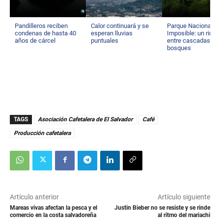
Pandilleros reciben
Calor continuará y se
Parque Nacional El
condenas de hasta 40
esperan lluvias
Imposible: un rinc
años de cárcel
puntuales
entre cascadas y
bosques
TAGS
Asociación Cafetalera de El Salvador
Café
Producción cafetalera
Artículo anterior
Artículo siguiente
Mareas vivas afectan la pesca y el
Justin Bieber no se resiste y se rinde
comercio en la costa salvadoreña
al ritmo del mariachi