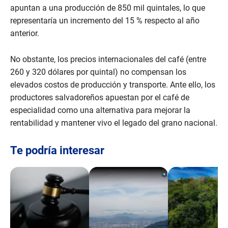
d
apuntan a una producción de 850 mil quintales, lo que
s
o
representaría un incremento del 15 % respecto al año
f
anterior.
2
m
i
n
No obstante, los precios internacionales del café (entre
u
260 y 320 dólares por quintal) no compensan los
t
e
elevados costos de producción y transporte. Ante ello, los
s
productores salvadoreños apuestan por el café de
,
4
especialidad como una alternativa para mejorar la
5
rentabilidad y mantener vivo el legado del grano nacional.
s
e
c
o
Te podría interesar
n
d
s