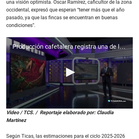
una visión optimista. Óscar Ramírez, caficultor de la zona
occidental, expresó que esperan “tener más que el año
pasado, ya que las fincas se encuentran en buenas
condiciones”.
Producción cafetalera registra una de las cifras más bajas de la última década
0
Video / TCS. / Reportaje elaborado por: Claudia
s
Martínez
e
c
o
n
Según Ticas, las estimaciones para el ciclo 2025-2026