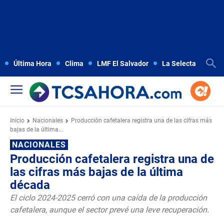
Última Hora
Clima
LMF El Salvador
La Selecta
Copa
Inicio
Nacionales
Producción cafetalera registra una de las cifras más
bajas de la última...
NACIONALES
Producción cafetalera registra una de
las cifras más bajas de la última
década
El ciclo 2024-2025 cerró con una caída de la producción
cafetalera, aunque el sector prevé una leve recuperación.