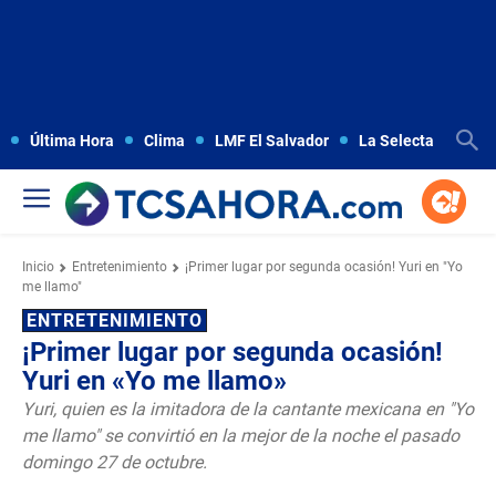
Última Hora
Clima
LMF El Salvador
La Selecta
Copa
Inicio
Entretenimiento
¡Primer lugar por segunda ocasión! Yuri en "Yo
me llamo"
ENTRETENIMIENTO
¡Primer lugar por segunda ocasión!
Yuri en «Yo me llamo»
Yuri, quien es la imitadora de la cantante mexicana en "Yo
me llamo" se convirtió en la mejor de la noche el pasado
domingo 27 de octubre.