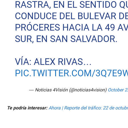
RASTRA, EN EL SENTIDO Q
o
l
u
CONDUCE DEL BULEVAR DE
m
e
PRÓCERES HACIA LA 49 A
9
0
%
SUR, EN SAN SALVADOR.
VÍA: ALEX RIVAS…
PIC.TWITTER.COM/3Q7E9
— Noticias 4Visión (@noticias4vision)
October 2
Te podría interesar:
Ahora | Reporte del tráfico: 22 de octu