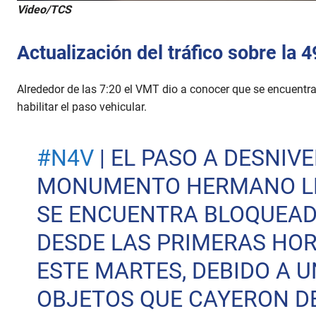
0
Video/TCS
s
e
c
Actualización del tráfico sobre la 4
o
n
d
s
Alrededor de las 7:20 el VMT dio a conocer que se encuentran
o
f
habilitar el paso vehicular.
1
m
i
#N4V
| EL PASO A DESNIVE
n
u
t
MONUMENTO HERMANO L
e
,
SE ENCUENTRA BLOQUEA
4
7
s
DESDE LAS PRIMERAS HOR
e
c
ESTE MARTES, DEBIDO A 
o
n
d
OBJETOS QUE CAYERON D
s
V