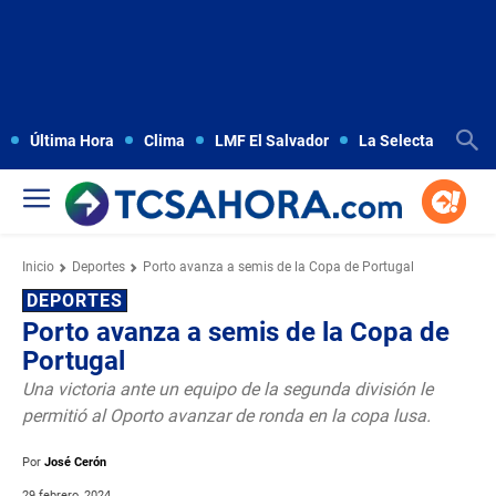
Última Hora
Clima
LMF El Salvador
La Selecta
Copa
Inicio
Deportes
Porto avanza a semis de la Copa de Portugal
DEPORTES
Porto avanza a semis de la Copa de
Portugal
Una victoria ante un equipo de la segunda división le
permitió al Oporto avanzar de ronda en la copa lusa.
Por
José Cerón
29 febrero, 2024