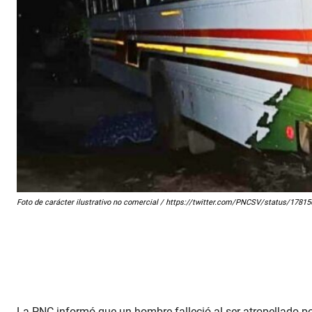
Foto de carácter ilustrativo no comercial / https://twitter.com/PNCSV/status/178
La PNC informó que un hombre falleció al ser atropellado po