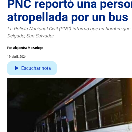
PNC reportó una person
atropellada por un bus
La Policía Nacional Civil (PNC) informó que un hombre que f
Delgado, San Salvador.
Por
Alejandra Mazariego
19 abril, 2024
Escuchar nota