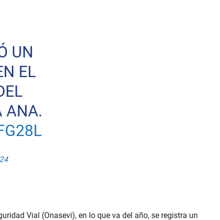
Ó UN
EN EL
DEL
 ANA.
FG28L
024
ridad Vial (Onasevi), en lo que va del año, se registra un