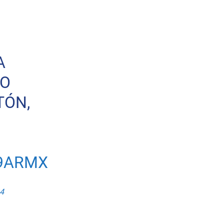
A
SO
TÓN,
49ARMX
24