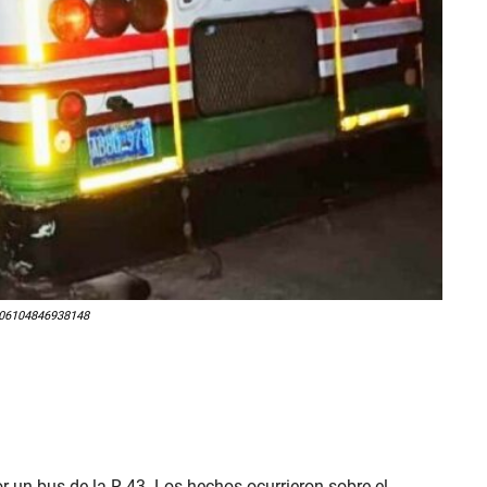
1506104846938148
r un bus de la R 43. Los hechos ocurrieron sobre el