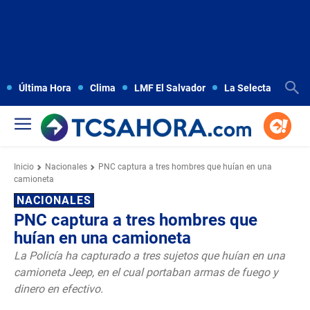
Última Hora
Clima
LMF El Salvador
La Selecta
Copa
Inicio
Nacionales
PNC captura a tres hombres que huían en una
camioneta
NACIONALES
PNC captura a tres hombres que
huían en una camioneta
La Policía ha capturado a tres sujetos que huían en una
camioneta Jeep, en el cual portaban armas de fuego y
dinero en efectivo.