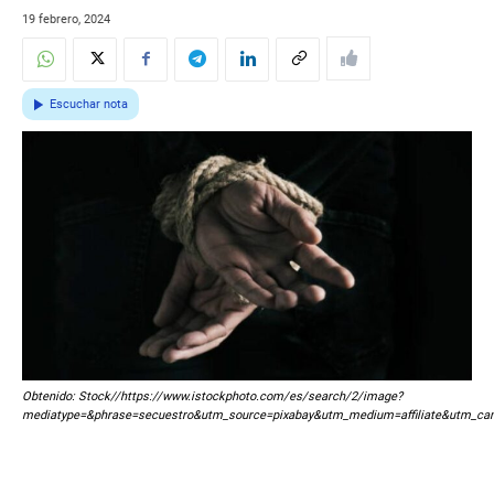
19 febrero, 2024
Escuchar nota
Obtenido: Stock//https://www.istockphoto.com/es/search/2/image?
mediatype=&phrase=secuestro&utm_source=pixabay&utm_medium=affiliate&utm_