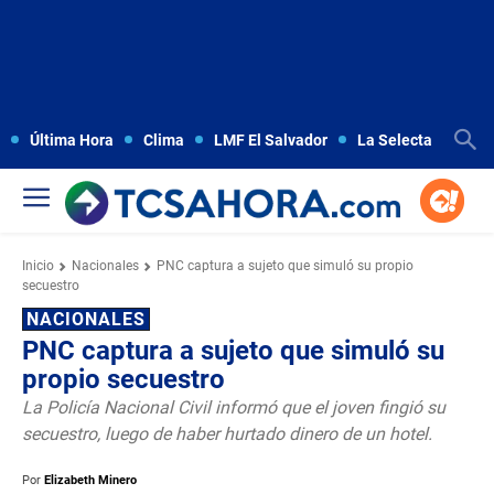
Última Hora
Clima
LMF El Salvador
La Selecta
Copa
Inicio
Nacionales
PNC captura a sujeto que simuló su propio
secuestro
NACIONALES
PNC captura a sujeto que simuló su
propio secuestro
La Policía Nacional Civil informó que el joven fingió su
secuestro, luego de haber hurtado dinero de un hotel.
Por
Elizabeth Minero