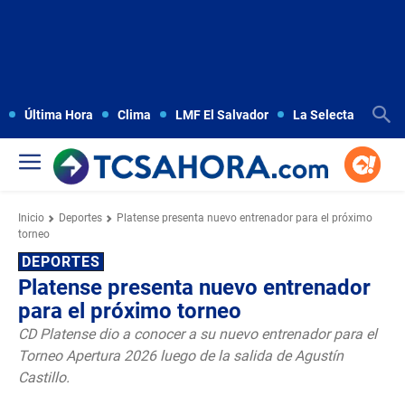
Última Hora
Clima
LMF El Salvador
La Selecta
Copa
Inicio
Deportes
Platense presenta nuevo entrenador para el próximo
torneo
DEPORTES
Platense presenta nuevo entrenador
para el próximo torneo
CD Platense dio a conocer a su nuevo entrenador para el
Torneo Apertura 2026 luego de la salida de Agustín
Castillo.