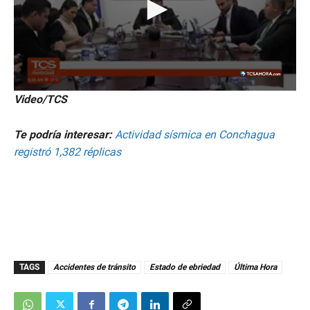
0
Video/TCS
s
e
c
Te podría interesar:
Actividad sísmica en Conchagua
o
n
registró 1,382 réplicas
d
s
o
f
2
m
i
n
u
t
TAGS
Accidentes de tránsito
Estado de ebriedad
Última Hora
e
s
,
3