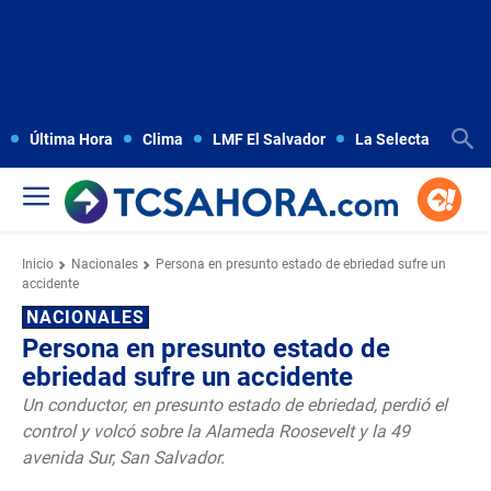
Última Hora
Clima
LMF El Salvador
La Selecta
Copa
Inicio
Nacionales
Persona en presunto estado de ebriedad sufre un
accidente
NACIONALES
Persona en presunto estado de
ebriedad sufre un accidente
Un conductor, en presunto estado de ebriedad, perdió el
control y volcó sobre la Alameda Roosevelt y la 49
avenida Sur, San Salvador.