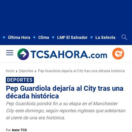
Última Hora
Clima
LMF El Salvador
La Selecta
Copa
Inicio
Deportes
Pep Guardiola dejaría al City tras una década histórica
DEPORTES
Pep Guardiola dejaría al City tras una
década histórica
Pep Guardiola pondrá fin a su etapa en el Manchester
City este domingo, según reportes ingleses que adelantan
el cierre de una era histórica.
Por
Autor TCS