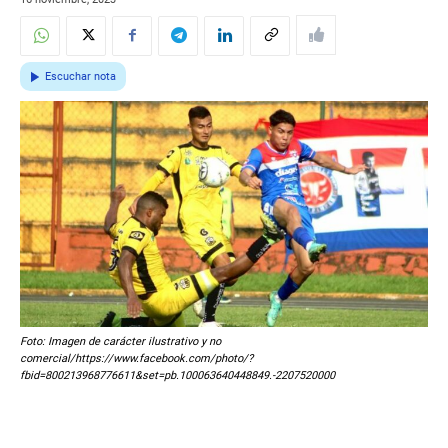
Escuchar nota
Foto: Imagen de carácter ilustrativo y no
comercial/https://www.facebook.com/photo/?
fbid=800213968776611&set=pb.100063640448849.-2207520000