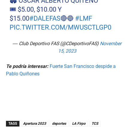
🏟️ ÓSCAR ALBERTO QUITEÑO
🎟️ $5.00, $10.00 Y
$15.00
#DALEFAS
🔴🔵
#LMF
PIC.TWITTER.COM/MWUSCTLGP0
— Club Deportivo FAS (@CDeportivoFAS)
November
15, 2023
Te podría interesar:
Fuerte San Francisco despide a
Pablo Quiñones
TAGS
Apertura 2023
deportes
LA Firpo
TCS