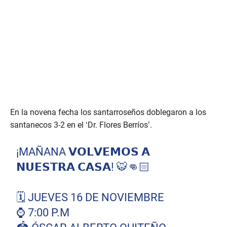
En la novena fecha los santarroseños doblegaron a los
santanecos 3-2 en el ‘Dr. Flores Berríos’.
¡MAÑANA 𝗩𝗢𝗟𝗩𝗘𝗠𝗢𝗦 𝗔
𝗡𝗨𝗘𝗦𝗧𝗥𝗔 𝗖𝗔𝗦𝗔! 🐯👊🏻
🗓️ JUEVES 16 DE NOVIEMBRE
⌚ 7:00 P.M