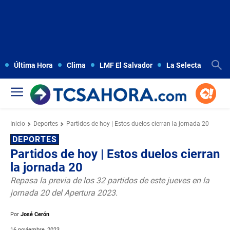
Última Hora
Clima
LMF El Salvador
La Selecta
Copa
Inicio
Deportes
Partidos de hoy | Estos duelos cierran la jornada 20
DEPORTES
Partidos de hoy | Estos duelos cierran
la jornada 20
Repasa la previa de los 32 partidos de este jueves en la
jornada 20 del Apertura 2023.
Por
José Cerón
16 noviembre, 2023