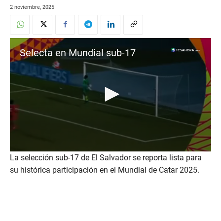
2 noviembre, 2025
Selecta en Mundial sub-17
0
La selección sub-17 de El Salvador se reporta lista para
s
su histórica participación en el Mundial de Catar 2025.
e
c
o
n
d
s
o