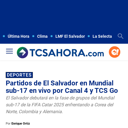
Última Hora
Clima
LMF El Salvador
La Selecta
Copa
DEPORTES
Partidos de El Salvador en Mundial
sub-17 en vivo por Canal 4 y TCS Go
El Salvador debutará en la fase de grupos del Mundial
sub-17 de la FIFA Catar 2025 enfrentando a Corea del
Norte, Colombia y Alemania.
Por
Enrique Ortiz