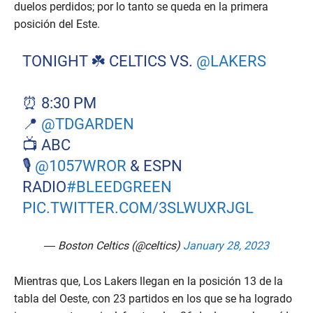
duelos perdidos; por lo tanto se queda en la primera
posición del Este.
TONIGHT ☘️ CELTICS VS.
@LAKERS
⏰ 8:30 PM
📍
@TDGARDEN
📺 ABC
🎙️
@1057WROR
& ESPN
RADIO
#BLEEDGREEN
PIC.TWITTER.COM/3SLWUXRJGL
— Boston Celtics (@celtics)
January 28, 2023
Mientras que, Los Lakers llegan en la posición 13 de la
tabla del Oeste, con 23 partidos en los que se ha logrado