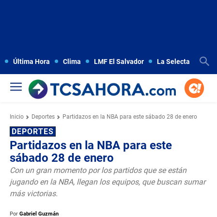
Última Hora
Clima
LMF El Salvador
La Selecta
Copa
Inicio
Deportes
Partidazos en la NBA para este sábado 28 de enero
DEPORTES
Partidazos en la NBA para este
sábado 28 de enero
Con un gran momento por los partidos que se están
jugando en la NBA, llegan los equipos, que buscan sumar
más victorias.
Por
Gabriel Guzmán