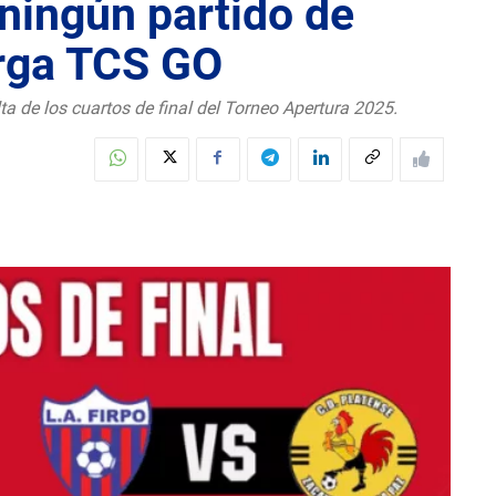
 ningún partido de
arga TCS GO
ta de los cuartos de final del Torneo Apertura 2025.