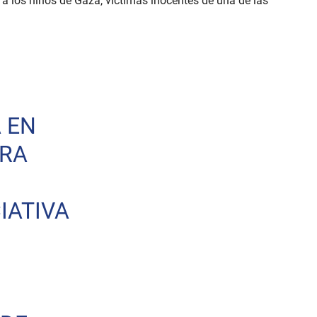
 los niños de Gaza, víctimas inocentes de una de las
 EN
ARA
IATIVA