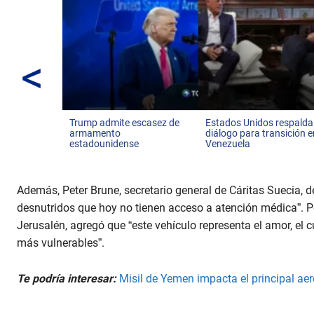
<
Trump admite escasez de
Estados Unidos respalda
armamento
diálogo para transición 
estadounidense
Venezuela
Además, Peter Brune, secretario general de Cáritas Suecia, de
desnutridos que hoy no tienen acceso a atención médica”. Por
Jerusalén, agregó que “este vehículo representa el amor, el
más vulnerables”.
Te podría interesar:
Misil de Yemen impacta el principal aer