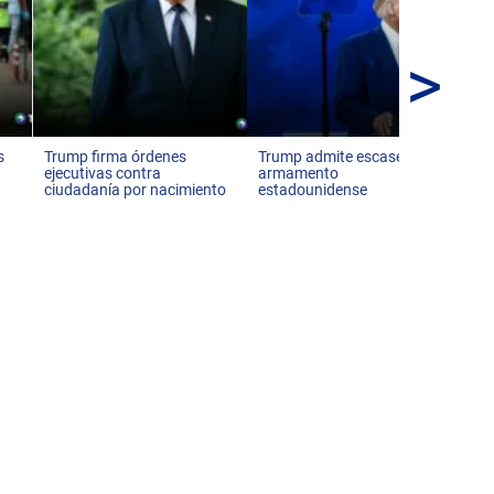
>
Es
diá
Ve
s
Trump firma órdenes
Trump admite escasez de
ejecutivas contra
armamento
ciudadanía por nacimiento
estadounidense