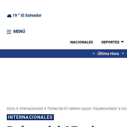
19
C
El Salvador
MENÚ
NACIONALES
DEPORTES
Última Hora
Inicio
Internacionales
Países del G7 reiteran apoyo “inquebrantable” a Uc
INTERNACIONALES