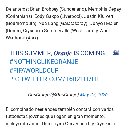
Delanteros: Brian Brobbey (Sunderland), Memphis Depay
(Corinthians), Cody Gakpo (Liverpool), Justin Kluivert
(Bournemouth), Noa Lang (Galatasaray), Donyell Malen
(Roma), Crysencio Summerville (West Ham) y Wout
Weghorst (Ajax).
THIS SUMMER, 𝑶𝒓𝒂𝒏𝒋𝒆 IS COMING… 🌇
#NOTHINGLIKEORANJE
#FIFAWORLDCUP
PIC.TWITTER.COM/T6B21H7ITL
— OnsOranje (@OnsOranje)
May 27, 2026
El combinado neerlandés también contará con varios
futbolistas jóvenes que llegan en gran momento,
incluyendo Jorrel Hato, Ryan Gravenberch y Crysencio