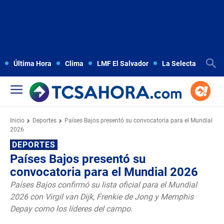
Última Hora
Clima
LMF El Salvador
La Selecta
Copa
Inicio
Deportes
Países Bajos presentó su convocatoria para el Mundial
2026
DEPORTES
Países Bajos presentó su
convocatoria para el Mundial 2026
Países Bajos confirmó su lista oficial para el Mundial
2026 con Virgil van Dijk, Frenkie de Jong y Memphis
Depay como los líderes del campo.