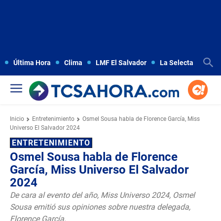
Última Hora
Clima
LMF El Salvador
La Selecta
Copa
Inicio
Entretenimiento
Osmel Sousa habla de Florence García, Miss
Universo El Salvador 2024
ENTRETENIMIENTO
Osmel Sousa habla de Florence
García, Miss Universo El Salvador
2024
De cara al evento del año, Miss Universo 2024, Osmel
Sousa emitió sus opiniones sobre nuestra delegada,
Florence García.