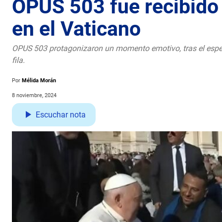
OPUS 503 fue recibido 
en el Vaticano
OPUS 503 protagonizaron un momento emotivo, tras el espe
fila.
Por
Mélida Morán
8 noviembre, 2024
Escuchar nota