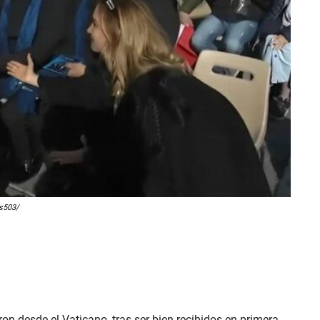
us503/
 desde el Vaticano, tras ser bien recibidos en primera