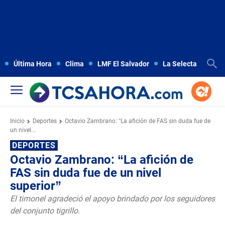
Última Hora
Clima
LMF El Salvador
La Selecta
Copa
Inicio
Deportes
Octavio Zambrano: “La afición de FAS sin duda fue de
un nivel...
DEPORTES
Octavio Zambrano: “La afición de
FAS sin duda fue de un nivel
superior”
El timonel agradeció el apoyo brindado por los seguidores
del conjunto tigrillo.