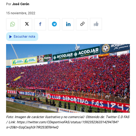
Por
José Cerón
15 noviembre, 2022
Escuchar nota
Foto: Imagen de carácter ilustrativo y no comercial/ Obtenido de: Twitter C.D FAS
/ Link: https://twitter.com/CDeportivoFAS/status/1592352363314294784?
s=20&t=SzqCasjh3r7IR2S3Ef6HwQ