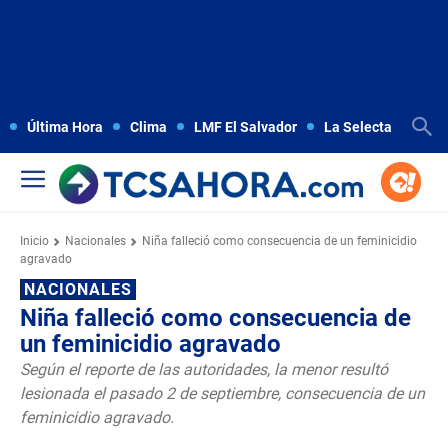
Última Hora
Clima
LMF El Salvador
La Selecta
Copa
Inicio
Nacionales
Niña falleció como consecuencia de un feminicidio
agravado
NACIONALES
Niña falleció como consecuencia de
un feminicidio agravado
Según el reporte de las autoridades, la menor resultó
lesionada el pasado 2 de septiembre, consecuencia de un
feminicidio agravado.