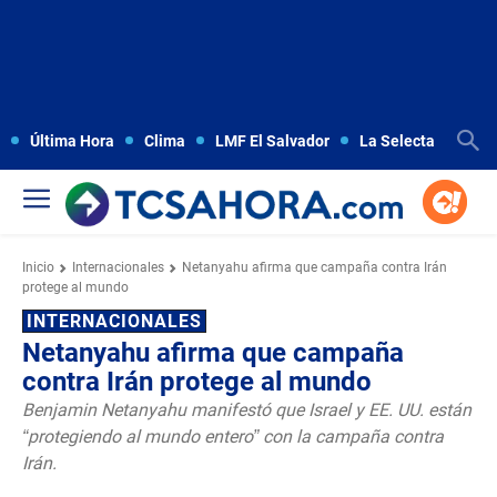
Última Hora
Clima
LMF El Salvador
La Selecta
Copa
Inicio
Internacionales
Netanyahu afirma que campaña contra Irán
protege al mundo
INTERNACIONALES
Netanyahu afirma que campaña
contra Irán protege al mundo
Benjamin Netanyahu manifestó que Israel y EE. UU. están
“protegiendo al mundo entero” con la campaña contra
Irán.