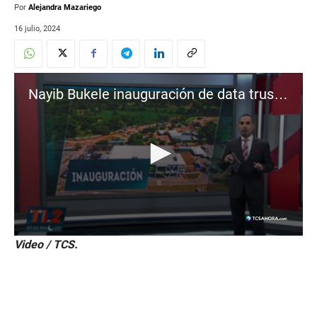
Por
Alejandra Mazariego
16 julio, 2024
Nayib Bukele inauguración de data trust inicia operaciones en El Salvador
0
Video / TCS.
s
e
c
o
n
d