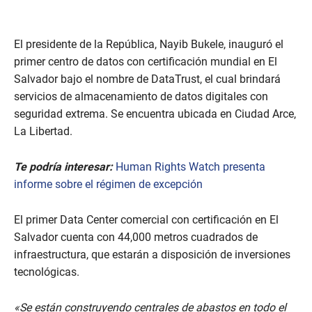
s
o
f
3
El presidente de la República, Nayib Bukele, inauguró el
m
i
primer centro de datos con certificación mundial en El
n
Salvador bajo el nombre de DataTrust, el cual brindará
u
t
servicios de almacenamiento de datos digitales con
e
s
seguridad extrema. Se encuentra ubicada en Ciudad Arce,
,
La Libertad.
2
s
e
Te podría interesar:
Human Rights Watch presenta
c
o
informe sobre el régimen de excepción
n
d
s
El primer Data Center comercial con certificación en El
Salvador cuenta con 44,000 metros cuadrados de
infraestructura, que estarán a disposición de inversiones
tecnológicas.
«Se están construyendo centrales de abastos en todo el