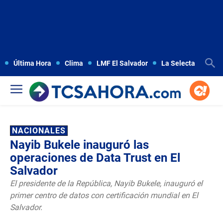
Última Hora
Clima
LMF El Salvador
La Selecta
Copa
NACIONALES
Nayib Bukele inauguró las
operaciones de Data Trust en El
Salvador
El presidente de la República, Nayib Bukele, inauguró el
primer centro de datos con certificación mundial en El
Salvador.