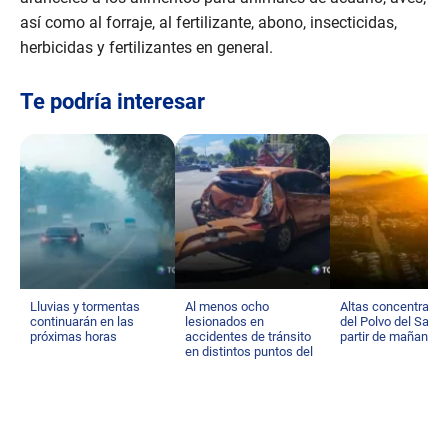
así como al forraje, al fertilizante, abono, insecticidas,
herbicidas y fertilizantes en general.
Te podría interesar
Lluvias y tormentas
Al menos ocho
Altas concentraci
continuarán en las
lesionados en
del Polvo del Sahar
próximas horas
accidentes de tránsito
partir de mañana
en distintos puntos del
país